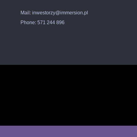
Mail: inwestorzy@immersion.pl
Phone: 571 244 896